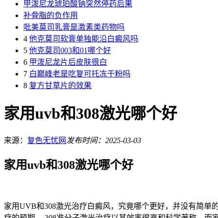
甲泼尼龙琥珀酸钠突然停药后果
补骨脂的负作用
吡美莫司乳膏是激素类药物吗
4
他克莫司软膏单独能沿白癜风吗
5
他克莫司003和01哪个好
6
甲泼尼龙片后皮肤很白
7
白巅峰老是吃复可托冻干粉吗
8
复方甘草片的效果
家用uvb和308激光哪个好
来源：
复色无忧网
发布时间：2025-03-03
家用uvb和308激光哪个好
家用UVB和308激光治疗白癜风，究竟哪个更好，并没有简
疗的预期。 308准分子激光治疗以其效率很高和科学著称，