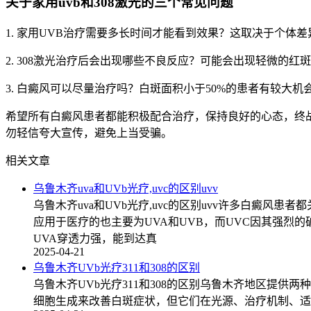
关于家用uvb和308激光的三个常见问题
1. 家用UVB治疗需要多长时间才能看到效果？这取决于个体
2. 308激光治疗后会出现哪些不良反应？可能会出现轻微的
3. 白癜风可以尽量治疗吗？白斑面积小于50%的患者有较大
希望所有白癜风患者都能积极配合治疗，保持良好的心态，终
勿轻信夸大宣传，避免上当受骗。
相关文章
乌鲁木齐uva和UVb光疗,uvc的区别uvv
乌鲁木齐uva和UVb光疗,uvc的区别uvv许多白癜
应用于医疗的也主要为UVA和UVB，而UVC因其强烈的
UVA穿透力强，能到达真
2025-04-21
乌鲁木齐UVb光疗311和308的区别
乌鲁木齐UVb光疗311和308的区别乌鲁木齐地区提供
细胞生成来改善白斑症状，但它们在光源、治疗机制、适