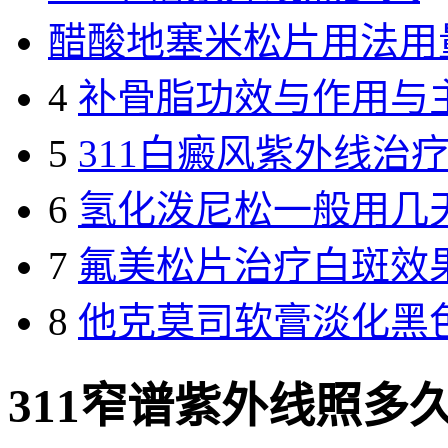
醋酸地塞米松片用法用
4
补骨脂功效与作用与
5
311白癜风紫外线治
6
氢化泼尼松一般用几
7
氟美松片治疗白斑效
8
他克莫司软膏淡化黑
311窄谱紫外线照多