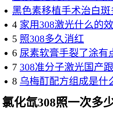
黑色素移植手术治白斑
4
家用308激光什么的
5
照308多久消红
6
尿素软膏手裂了涂有
7
308准分子激光国产
8
乌梅酊配方组成是什
氯化氙308照一次多