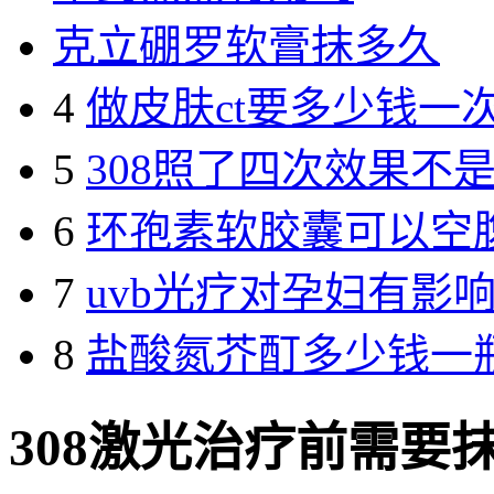
克立硼罗软膏抹多久
4
做皮肤ct要多少钱一
5
308照了四次效果不
6
环孢素软胶囊可以空
7
uvb光疗对孕妇有影
8
盐酸氮芥酊多少钱一瓶
308激光治疗前需要