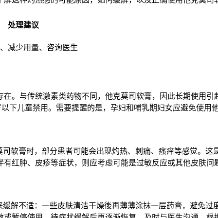
处理建议
、减少用量、咨询医生
存在。与传统激素类药物不同，他克莫司软膏，因此长期使用引
度，但2岁以下儿童禁用。需要提醒的是，孕妇和哺乳期妇女应避免使用
克莫司软膏时，部分患者可能会出现灼热、刺痛、瘙痒等感觉。这
伴有红肿、皮疹等症状，则应考虑可能是过敏反应或其他皮肤问
法来缓解不适：一些皮肤清洁干燥後再薄薄涂抹一层药膏，避免过
数或暂停使用，待症状缓解后再逐渐恢复。及时与医生沟通，根