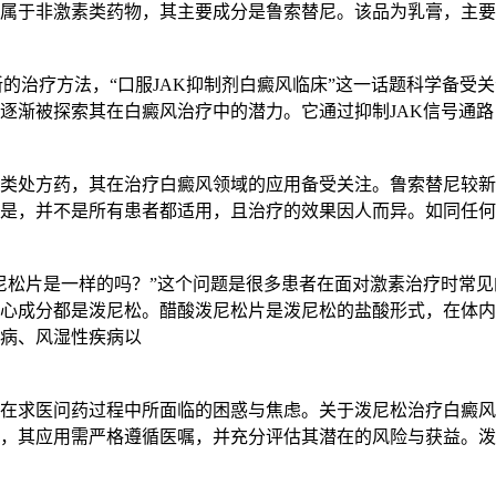
属于非激素类药物，其主要成分是鲁索替尼。该品为乳膏，主要规
新的治疗方法，“口服JAK抑制剂白癜风临床”这一话题科学备受
逐渐被探索其在白癜风治疗中的潜力。它通过抑制JAK信号通
类处方药，其在治疗白癜风领域的应用备受关注。鲁索替尼较新
是，并不是所有患者都适用，且治疗的效果因人而异。如同任何
尼松片是一样的吗？”这个问题是很多患者在面对激素治疗时常
心成分都是泼尼松。醋酸泼尼松片是泼尼松的盐酸形式，在体内
病、风湿性疾病以
在求医问药过程中所面临的困惑与焦虑。关于泼尼松治疗白癜风
，其应用需严格遵循医嘱，并充分评估其潜在的风险与获益。泼