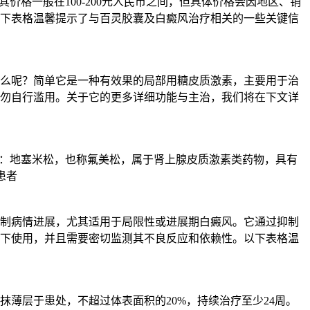
格一般在100-200元人民币之间，但具体价格会因地区、销
下表格温馨提示了与百灵胶囊及白癜风治疗相关的一些关键信
么呢？简单它是一种有效果的局部用糖皮质激素，主要用于治
勿自行滥用。关于它的更多详细功能与主治，我们将在下文详
点：地塞米松，也称氟美松，属于肾上腺皮质激素类药物，具有
患者
助控制病情进展，尤其适用于局限性或进展期白癜风。它通过抑制
下使用，并且需要密切监测其不良反应和依赖性。以下表格温
薄层于患处，不超过体表面积的20%，持续治疗至少24周。