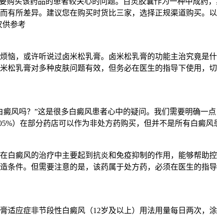
要购买该药品的患者较关心的问题。百灵胶囊作为一种中成药，其价
而有所差异。建议您在购买时货比三家，选择正规渠道购买。以
仅供参考
烦恼，或许听说过卤米松乳膏。卤米松乳膏的功能主治究竟是什
米松乳膏对多种皮肤问题有效，但务必在医生的指导下使用，切
白癜风吗？”这是很多白癜风患者心中的疑问。我们需要明确一
05%）在部分药店可以作为非处方药购买，但并不是所有白癜风
松乳膏在白癜风的治疗中主要起到抗炎和免疫抑制的作用，能够帮
造条件。但需要注意的是，该药属于处方药，必须在医生的指导
膏适应症非节段性白癜风（12岁及以上）用法用量每日两次，涂抹