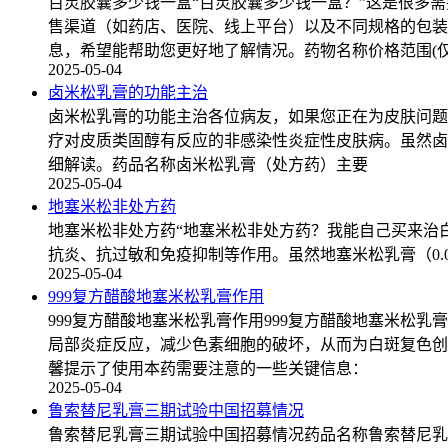
百灵胶囊多少钱一盒“百灵胶囊多少钱一盒？”这是很多需
售渠道（如药店、医院、线上平台）以及不同规格的包装
息，希望能帮助您更好地了解情况。药物名称价格范围(
2025-05-04
卤米松乳膏的功能主治
卤米松乳膏的功能主治各位病友，如果您正在为皮肤问题
疗对皮质类固醇有反应的非感染性炎症性皮肤病。虽然卤
细解读。药品名称卤米松乳膏（处方药）主要
2025-05-04
地塞米松非处方药
地塞米松非处方药“地塞米松非处方药？我能自己买来治
抗炎、抗过敏和免疫抑制等作用。虽然地塞米松乳膏（0.
2025-05-04
999复方醋酸地塞米松乳膏作用
999复方醋酸地塞米松乳膏作用999复方醋酸地塞米
局部炎症反应，减少色素细胞的破坏，从而为白斑复色创
馨提示了使用本药需要注意的一些关键信息：
2025-05-04
鲁索替尼乳膏三期试验中国招募情况
鲁索替尼乳膏三期试验中国招募情况药品名称鲁索替尼乳