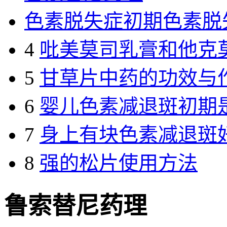
色素脱失症初期色素脱
4
吡美莫司乳膏和他克
5
甘草片中药的功效与
6
婴儿色素减退斑初期
7
身上有块色素减退斑
8
强的松片使用方法
鲁索替尼药理