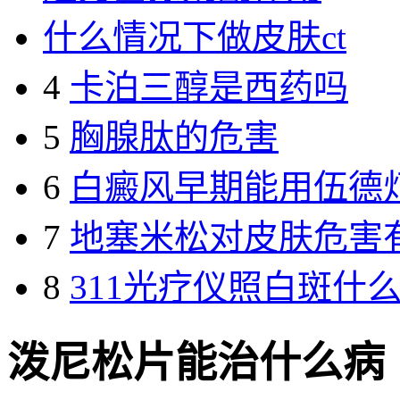
什么情况下做皮肤ct
4
卡泊三醇是西药吗
5
胸腺肽的危害
6
白癜风早期能用伍德
7
地塞米松对皮肤危害
8
311光疗仪照白斑什
泼尼松片能治什么病