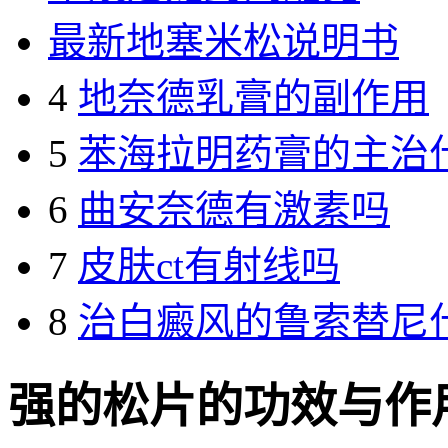
最新地塞米松说明书
4
地奈德乳膏的副作用
5
苯海拉明药膏的主治
6
曲安奈德有激素吗
7
皮肤ct有射线吗
8
治白癜风的鲁索替尼
强的松片的功效与作