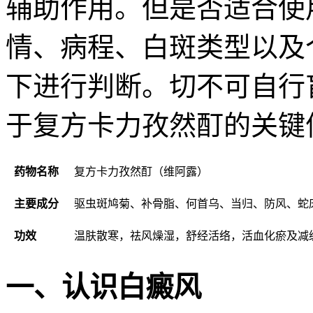
辅助作用。但是否适合使
情、病程、白斑类型以及
下进行判断。切不可自行
于复方卡力孜然酊的关键
药物名称
复方卡力孜然酊（维阿露）
主要成分
驱虫斑鸠菊、补骨脂、何首乌、当归、防风、蛇
功效
温肤散寒，祛风燥湿，舒经活络，活血化瘀及减
一、认识白癜风