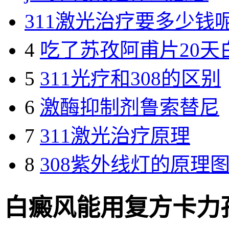
311激光治疗要多少钱
4
吃了苏孜阿甫片20天
5
311光疗和308的区别
6
激酶抑制剂鲁索替尼
7
311激光治疗原理
8
308紫外线灯的原理
白癜风能用复方卡力