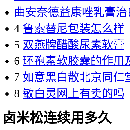
曲安奈德益康唑乳膏治
4
鲁索替尼包装怎么样
5
双燕牌醋酸尿素软膏
6
环孢素软胶囊的作用
7
如意黑白散北京同仁
8
敏白灵网上有卖的吗
卤米松连续用多久