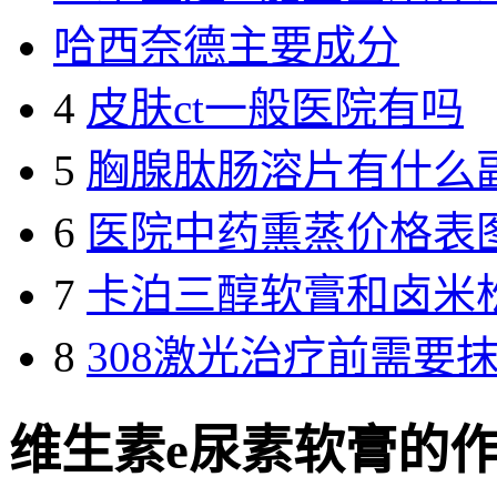
哈西奈德主要成分
4
皮肤ct一般医院有吗
5
胸腺肽肠溶片有什么
6
医院中药熏蒸价格表
7
卡泊三醇软膏和卤米
8
308激光治疗前需要
维生素e尿素软膏的